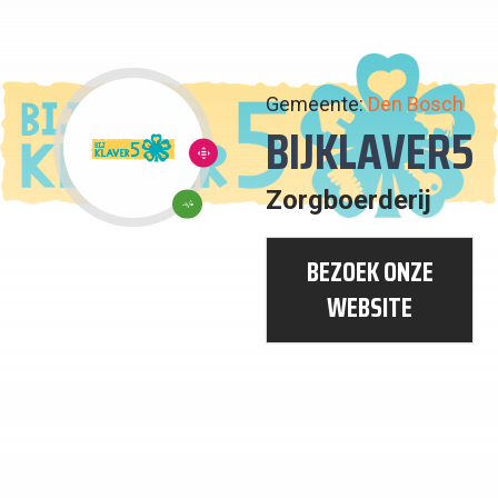
Gemeente:
Den Bosch
BIJKLAVER5
10:
ONGELIJKHEID
Zorgboerderij
3:
VERMINDEREN
GOEDE
BEZOEK ONZE
GEZONDHEID
WEBSITE
EN
WELZIJN