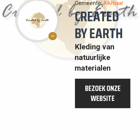
Gemeente:
Alkmaar
CREATED
BY EARTH
12:
Kleding van
VERANTWOORDE
natuurlijke
CONSUMPTIE
EN
materialen
PRODUCTIE
BEZOEK ONZE
WEBSITE