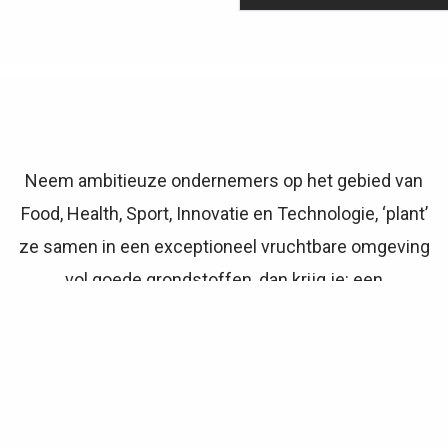
Neem ambitieuze ondernemers op het gebied van
Food, Health, Sport, Innovatie en Technologie, ‘plant’
ze samen in een exceptioneel vruchtbare omgeving
vol goede grondstoffen, dan krijg je: een
florerende
Ondernemerstuin
.
Powered By
Lanthopus
en
Stichting Global Goals Nederland