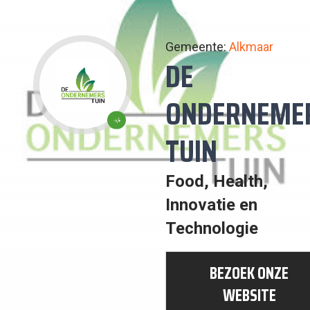
Gemeente:
Alkmaar
DE
ONDERNEME
3:
TUIN
GOEDE
GEZONDHEID
Food, Health,
EN
Innovatie en
WELZIJN
Technologie
BEZOEK ONZE
WEBSITE