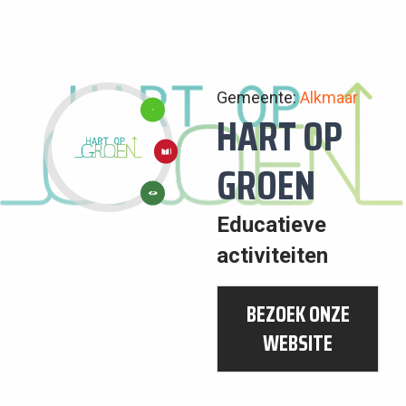
Gemeente:
Alkmaar
15:
HART OP
LEVEN
4:
GROEN
OP
KWALITEITS
13:
HET
ONDERWIJS
Educatieve
KLIMAATACTIE
LAND
activiteiten
BEZOEK ONZE
WEBSITE