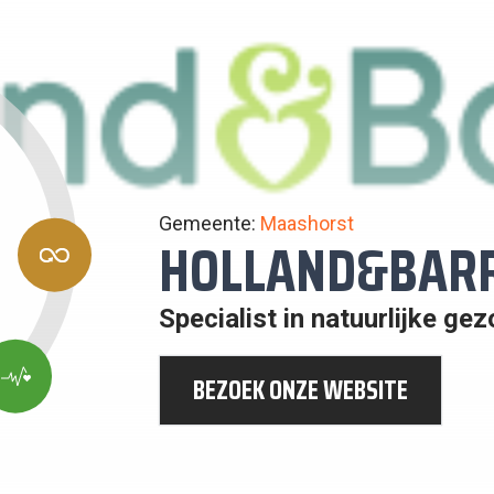
Gemeente:
Maashorst
12:
HOLLAND&BAR
VERANTWOORDE
CONSUMPTIE
Specialist in natuurlijke ge
EN
PRODUCTIE
BEZOEK ONZE WEBSITE
EDE
ZONDHEID