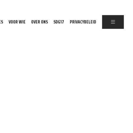
ES
VOOR WIE
OVER ONS
SDG17
PRIVACYBELEID