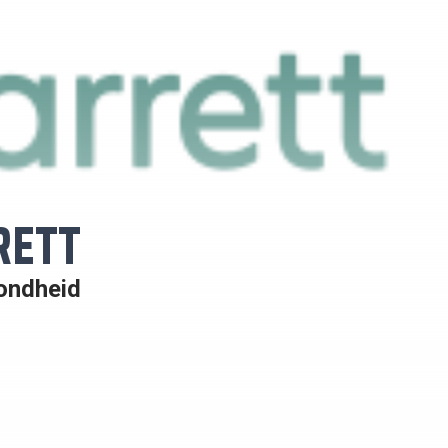
RETT
zondheid