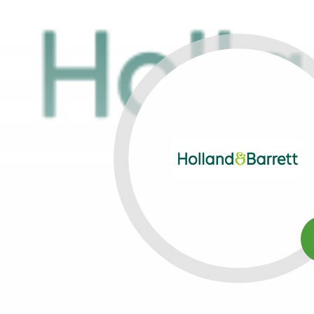
3:
GO
GE
EN