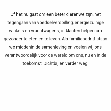
Of het nu gaat om een beter dierenwelzijn, het
tegengaan van voedselverspilling, energiezuinige
winkels en vrachtwagens, of klanten helpen om
gezonder te eten en te leven. Als familiebedrijf staan
we middenin de samenleving en voelen wij ons
verantwoordelijk voor de wereld om ons, nu en in de
toekomst. Dichtbij en verder weg.
Bij alles wat we doen, hebben we bij Jumbo oog voor
mens, dier en milieu. Van de leefruimte van de kip tot
het (al dan niet) verpakken van onze groenten en de
reis die een product aflegt voor het in onze
schappen ligt. Elke dag vragen we ons af of het beter