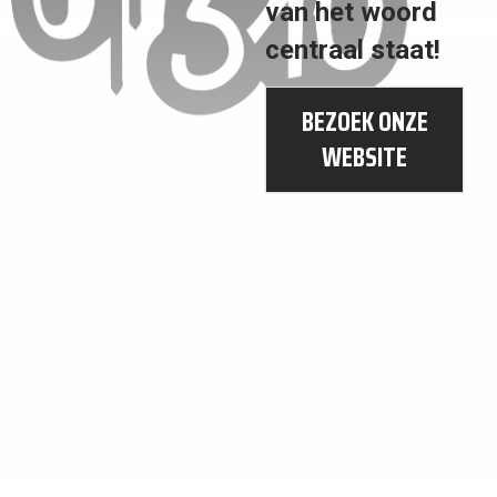
van het woord
TE
ECONOMISCHE
centraal staat!
BEREIKEN
GROEI
BEZOEK ONZE
WEBSITE