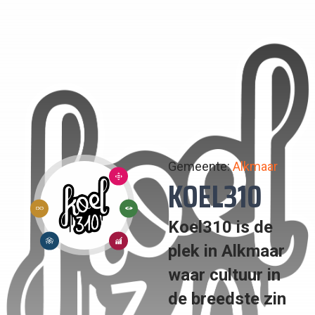
Gemeente:
Alkmaar
10:
KOEL310
ONGELIJKHEID
12:
13:
VERMINDEREN
Koel310 is de
VERANTWOORDE
KLIMAATACTIE
17:
8:
plek in Alkmaar
CONSUMPTIE
PARTNERSCHAP
EERLIJK
waar cultuur in
EN
OM
WERK
de breedste zin
PRODUCTIE
DOELSTELLINGEN
EN