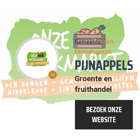
Gemeente:
Sint-
Michielsgestel
PIJNAPPELS
12:
Groente en
VERANTWOORDE
fruithandel
CONSUMPTIE
EN
BEZOEK ONZE
PRODUCTIE
WEBSITE