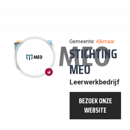
Gemeente:
Alkmaar
STICHTING
MEO
8:
Leerwerkbedrijf
EERLIJK
WERK
BEZOEK ONZE
EN
WEBSITE
ECONOMISCHE
GROEI