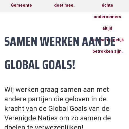
Gemeente
doet mee.
échte
BEREIKEN
PUBLIEKE
DIENSTEN
ondernemers
áltijd
SAMEN WERKEN AAN DE
maatschappelijk
betrokken zijn.
GLOBAL GOALS!
Wij werken graag samen aan met
andere partijen die geloven in de
kracht van de Global Goals van de
Verenigde Naties om zo samen de
doelen te verwezenlijken!