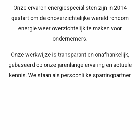
Onze ervaren energiespecialisten zijn in 2014
gestart om de onoverzichtelijke wereld rondom
energie weer overzichtelijk te maken voor
ondernemers.
Onze werkwijze is transparant en onafhankelijk,
gebaseerd op onze jarenlange ervaring en actuele
kennis. We staan als persoonlijke sparringpartner
naast je, denken met je mee en komen met een
passend advies voor jouw onderneming.
Je kan bij ons terecht voor advies en ondersteuning
bij alle gerelateerde energiezaken, maar ook voor het
proces van energietransitie. Zo dragen we samen