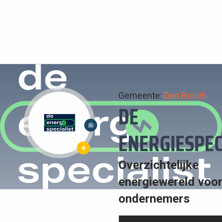
Gemeente:
Den Bosch
DE
17:
ENERGIESPEC
PARTNERSCHAP
7:
OM
Overzichtelijke
BETAALBARE
DOELSTELLINGEN
energiewereld voo
EN
TE
DUURZAME
ondernemers
BEREIKEN
ENERGIE