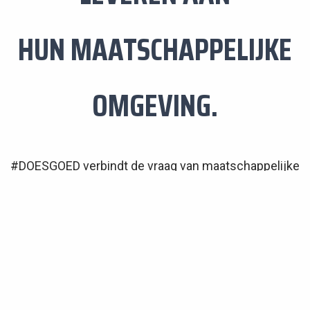
HUN MAATSCHAPPELIJKE
OMGEVING.
​#DOESGOED verbindt de vraag van maatschappelijke
organisaties en het aanbod van betrokken
ondernemers in een ‘match’ en maken zo hun regio
een stukje mooier en haar bewoners gelukkiger.
Hoe?