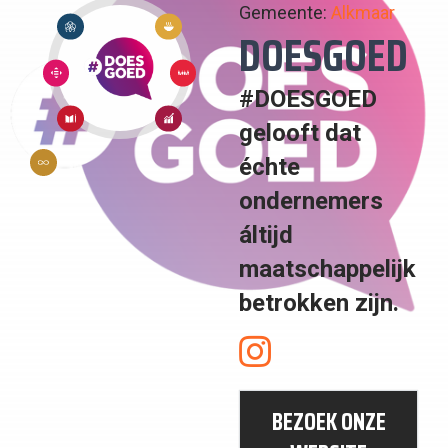
Gemeente:
Alkmaar
17:
2:
DOESGOED
PARTNERSCHAP
GEEN
10:
1:
OM
HONGER
#DOESGOED
ONGELIJKHEID
GEEN
4:
8:
DOELSTELLINGEN
gelooft dat
VERMINDEREN
ARMOEDE
KWALITEITS
EERLIJK
TE
12:
échte
ONDERWIJS
WERK
BEREIKEN
VERANTWOORDE
ondernemers
EN
CONSUMPTIE
áltijd
ECONOMISCHE
EN
maatschappelijk
GROEI
PRODUCTIE
betrokken zijn.
BEZOEK ONZE