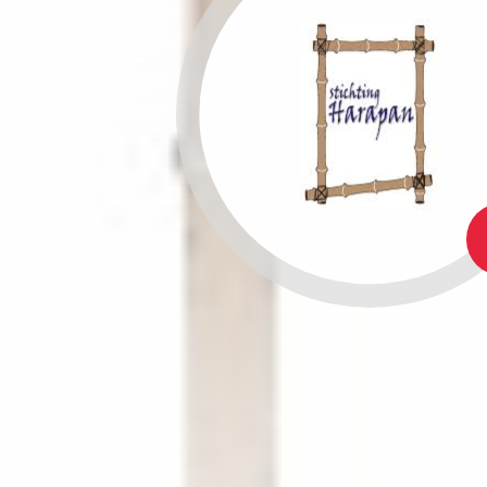
1:
GE
AR