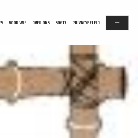
ES
VOOR WIE
OVER ONS
SDG17
PRIVACYBELEID