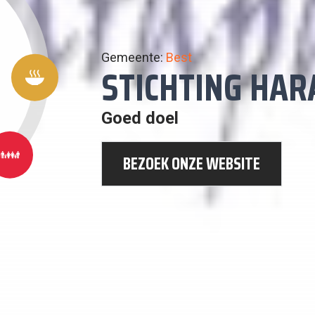
Gemeente:
Best
2:
STICHTING HA
GEEN
HONGER
Goed doel
BEZOEK ONZE WEBSITE
EN
MOEDE