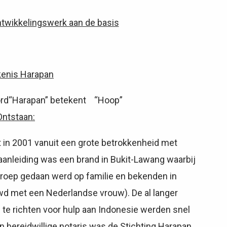
ntwikkelingswerk aan de basis
kenis Harapan
rd“Harapan” betekent “
Hoop
”
Ontstaan:
 in 2001 vanuit een grote betrokkenheid met
anleiding was een brand in Bukit-Lawang waarbij
roep gedaan werd op familie en bekenden in
wd met een Nederlandse vrouw). De al langer
te richten voor hulp aan Indonesie werden snel
bereidwillige notaris was de Stichting Harapan