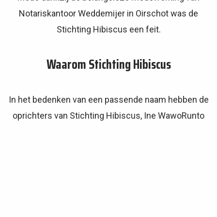
Notariskantoor Weddemijer in Oirschot was de
Stichting Hibiscus een feit.
Waarom Stichting Hibiscus
In het bedenken van een passende naam hebben de
oprichters van Stichting Hibiscus, Ine WawoRunto
en Anouk van den Dungen – Maltha, gedacht om een
naam te gebruiken die in eerste instantie
gemakkelijk uit te spreken is, zowel voor
Nederlanders als voor Indonesiërs. De naam
“Hibiscus,” oftewel “Kembang Sepatu” in het
Indonesisch, is gekozen omdat deze bloem zowel in