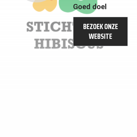
OP
Goed doel
GEEN
HET
ARMOEDE
LAND
BEZOEK ONZE
WEBSITE