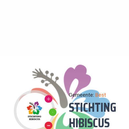
Gemeente:
Best
10:
STICHTING
ONGELIJKHEID
15:
HIBISCUS
VERMINDEREN
LEVEN
1: