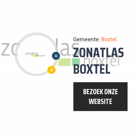
Gemeente:
Boxtel
ZONATLAS
17:
BOXTEL
PARTNERSCHAP
7:
OM
BETAALBARE
DOELSTELLINGEN
BEZOEK ONZE
EN
TE
WEBSITE
DUURZAME
BEREIKEN
ENERGIE